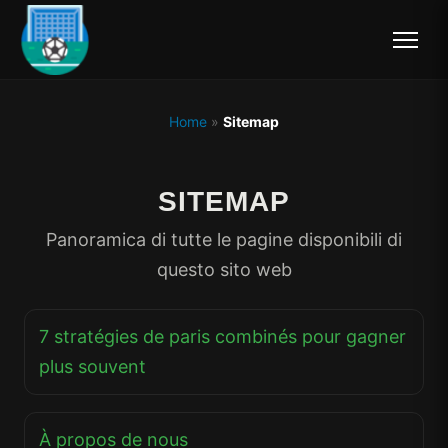
Home
»
Sitemap
SITEMAP
Panoramica di tutte le pagine disponibili di
questo sito web
7 stratégies de paris combinés pour gagner
plus souvent
À propos de nous