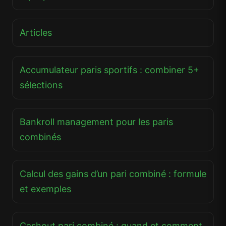
Articles
Accumulateur paris sportifs : combiner 5+
sélections
Bankroll management pour les paris
combinés
Calcul des gains d’un pari combiné : formule
et exemples
Cashout pari combiné : quand et comment