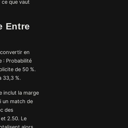
r ce que vaut
e Entre
convertir en
 : Probabilité
plicite de 50 %.
à 33,3 %.
le inclut la marge
Si un match de
ec des
 et 2.50. Le
otalisent alors