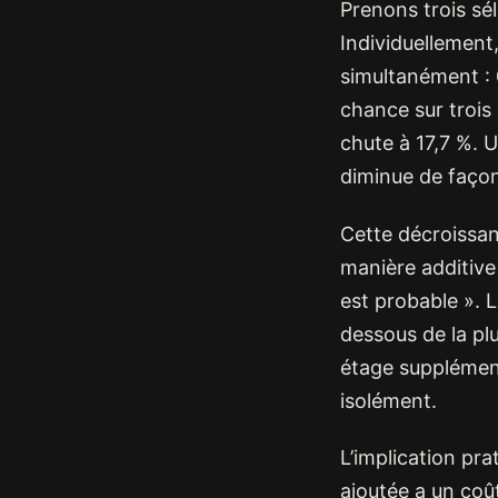
Prenons trois sé
Individuellement,
simultanément : 
chance sur trois 
chute à 17,7 %. U
diminue de façon 
Cette décroissan
manière additive
est probable ». 
dessous de la plu
étage supplément
isolément.
L’implication pra
ajoutée a un coû