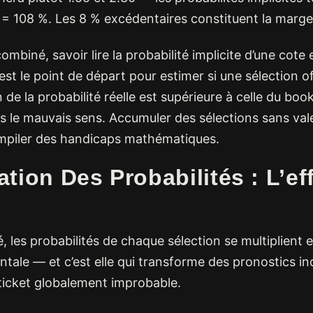
= 108 %. Les 8 % excédentaires constituent la marge 
ombiné, savoir lire la probabilité implicite d’une cote 
est le point de départ pour estimer si une sélection of
 de la probabilité réelle est supérieure à celle du boo
s le mauvais sens. Accumuler des sélections sans val
empiler des handicaps mathématiques.
ation Des Probabilités : L’ef
les probabilités de chaque sélection se multiplient en
ntale — et c’est elle qui transforme des pronostics in
ticket globalement improbable.