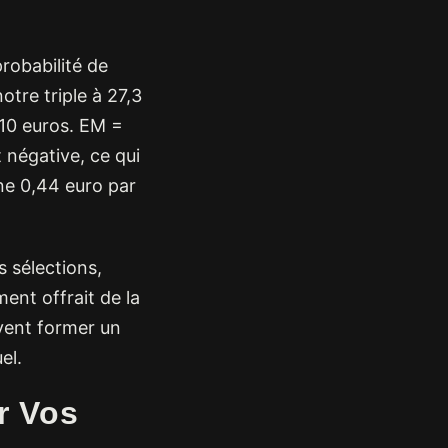
robabilité de
otre triple à 27,3
 10 euros. EM =
 négative, ce qui
ne 0,44 euro par
s sélections,
ent offrait de la
uvent former un
el.
r Vos