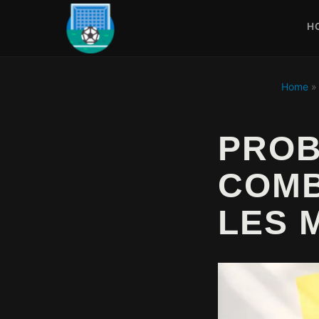
H
Home
PROB
COMB
LES 