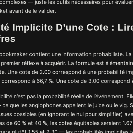
complexes — juste les outils nécessaires pour évalue
ket avant de le valider.
té Implicite D’une Cote : Lir
fres
ookmaker contient une information probabiliste. La 
e premier réflexe à acquérir. La formule est élémentaire
ote. Une cote de 2.00 correspond à une probabilité im
 correspond à 66,7 %. Une cote de 3.00 correspond 
ilité n’est pas la probabilité réelle de l’événement. El
e que les anglophones appellent le juice ou le vig. 
ssues possibles (en ignorant le nul pour simplifier) av
les de 60 % et 40 %, les cotes équitables seraient 1.67
ra plutôt 1.55 et 2.30 — les probabilités implicites t