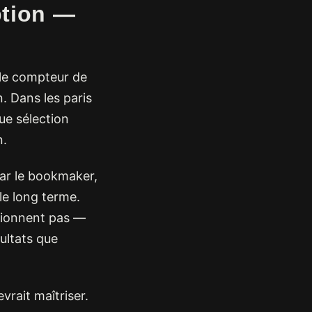
ption —
 le compteur de
. Dans les paris
ue sélection
n.
 par le bookmaker,
le long terme.
itionnent pas —
sultats que
rait maîtriser.